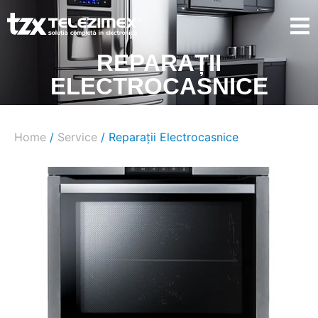
REPARAȚII
ELECTROCASNICE
Home
/
Service
/ Reparații Electrocasnice