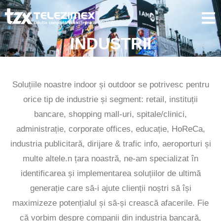
INDUSTRII
Soluțiile noastre indoor și outdoor se potrivesc pentru
orice tip de industrie și segment: retail, instituții
bancare, shopping mall-uri, spitale/clinici,
administrație, corporate offices, educație, HoReCa,
industria publicitară, dirijare & trafic info, aeroporturi și
multe altele.n țara noastră, ne-am specializat în
identificarea și implementarea soluțiilor de ultimă
generație care să-i ajute clienții noștri să își
maximizeze potențialul și să-și crească afacerile. Fie
că vorbim despre companii din industria bancară,