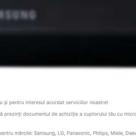
 și pentru interesul acordat serviciilor noastre!
să prezinți documentul de achiziţie a cuptorului tău cu micr
 pentru mărcile: Samsung, LG, Panasonic, Philips, Miele, Da