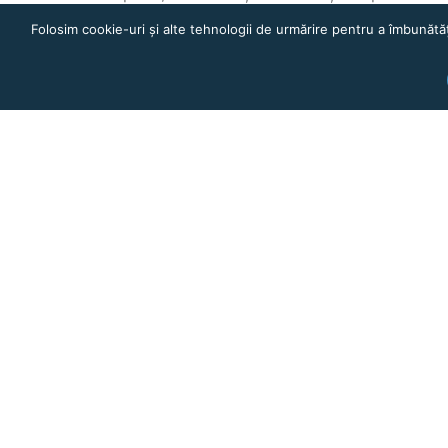
Folosim cookie-uri și alte tehnologii de urmărire pentru a îmbunătă
Reparaţia se efectuează doar cu acorul tău pr
La ridicarea produsului, te rugăm să prezinți
Solicită reparație
Solicită piese
Despre noi
Solicitare reparație
Service
Stadiu comandă
Digital Signage
Contact