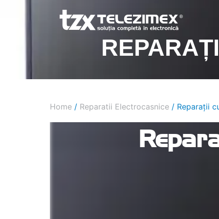
REPARAȚI
Home
/
Reparatii Electrocasnice
/ Reparații 
Repara