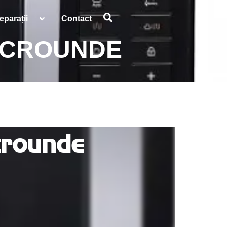
eparații
Contact
MICROUNDE
crounde