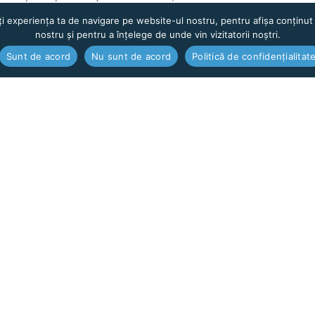
ți experiența ta de navigare pe website-ul nostru, pentru afișa conținut 
ealabil, după comunicarea preţului.
nostru și pentru a înțelege de unde vin vizitatorii noștri.
 contractul de comandă (documentul primit la predarea apara
Sunt de acord
Nu sunt de acord
Politică de confidențialitat
Informații transport
Urmăre
Legal
Cookies
ANPC