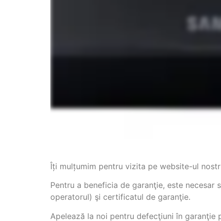
Îți mulțumim pentru vizita pe website-ul nostru
Pentru a beneficia de garanţie, este necesar 
operatorul) şi certificatul de garanţie.
Apelează la noi pentru defecţiuni în garanţie