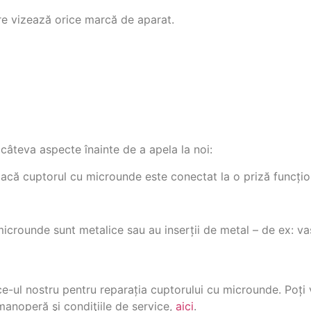
tre vizează orice marcă de aparat.
a câteva aspecte înainte de a apela la noi:
acă cuptorul cu microunde este conectat la o priză funcțio
microunde sunt metalice sau au inserții de metal – de ex: va
e-ul nostru pentru reparația cuptorului cu microunde. Poți v
 manoperă şi condiţiile de service,
aici
.