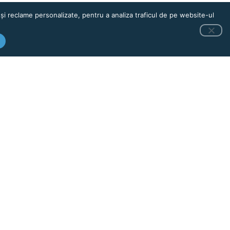
și reclame personalizate, pentru a analiza traficul de pe website-ul
tului în service).
e
ște-ne pe social
media