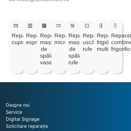
Reparații
Reparații
Reparații
Reparații
Reparații
Reparații
Reparații
Reparați
cuptoare
espressoare
mașini
microunde
mașini
uscătoare
frigidere
combin
de
de
rufe
multidoor
frigorifi
spălat
spălat
vase
rufe
Despre noi
Service
Digital Signage
Solicitare reparație