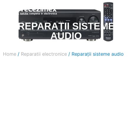
REPARAȚII SISTEME
AUDIO
Home
/
Reparatii electronice
/ Reparații sisteme audio
Reparații
sisteme audio