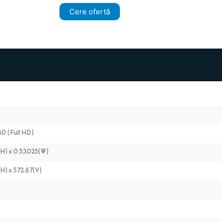
Cere ofertă
0 (Full HD)
(H) x 0.53025(W)
H) x 572.67(V)