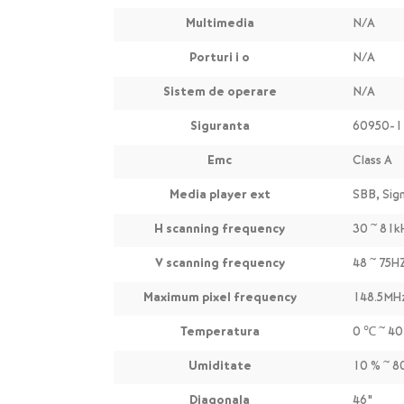
Multimedia
N/A
Porturi i o
N/A
Sistem de operare
N/A
Siguranta
60950-1
Emc
Class A
Media player ext
SBB, Sig
H scanning frequency
30 ~ 81k
V scanning frequency
48 ~ 75H
Maximum pixel frequency
148.5MH
Temperatura
0 ℃ ~ 4
Umiditate
10 % ~ 8
Diagonala
46"