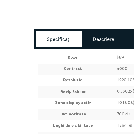
Specificații
Descriere
Boxe
N/A
Contrast
4000:1
Rezolutie
1920*108
Pixelpitchmm
0.53025 
Zona display activ
1018.08(
Luminozitate
700 nit
Unghi de vizibilitate
178/178