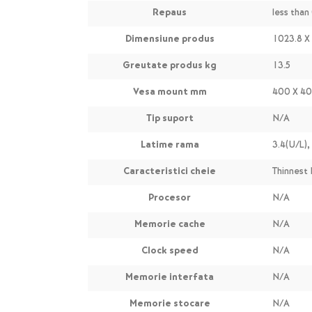
Repaus
less than
Dimensiune produs
1023.8 X 
Greutate produs kg
13.5
Vesa mount mm
400 X 4
Tip suport
N/A
Latime rama
3.4(U/L),
Caracteristici cheie
Thinnest
Procesor
N/A
Memorie cache
N/A
Clock speed
N/A
Memorie interfata
N/A
Memorie stocare
N/A