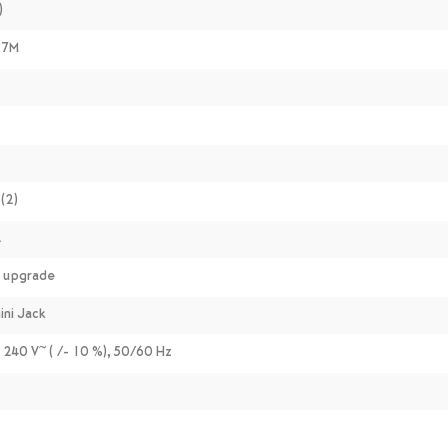
)
.7M
(2)
2
 upgrade
ini Jack
 240 V~ ( /- 10 %), 50/60 Hz