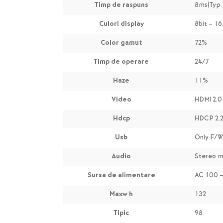
Timp de raspuns
8ms(Typ.
Culori display
8bit – 16
Color gamut
72%
Timp de operare
24/7
Haze
11%
Video
HDMI 2.0 
Hdcp
HDCP 2.
Usb
Only F/W
Audio
Stereo m
Sursa de alimentare
AC 100 –
Maxw h
132
Tipic
98