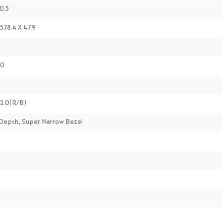
 0.5
578.4 X 47.9
00
 2.0(R/B)
 Depth, Super Narrow Bezel