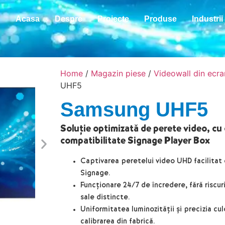
Acasa
Despre
Proiecte
Produse
Industrii
Home
/
Magazin piese
/
Videowall din ecra
UHF5
Samsung UHF5
Soluție optimizată de perete video, cu 
compatibilitate Signage Player Box
Captivarea peretelui video UHD facilitat d
Signage.
Funcționare 24/7 de încredere, fără riscur
sale distincte.
Uniformitatea luminozității și precizia cu
calibrarea din fabrică.