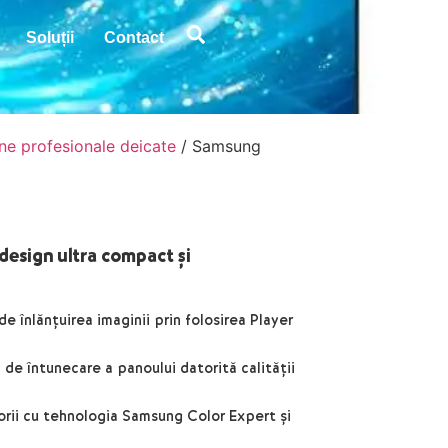
Soluții
Contact
ne profesionale deicate
/ Samsung
design ultra compact și
e înlănțuirea imaginii prin folosirea Player
i de întunecare a panoului datorită calității
lorii cu tehnologia Samsung Color Expert și