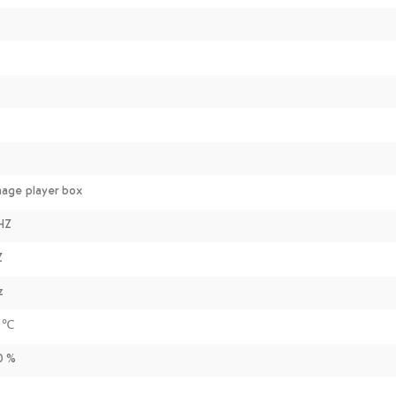
nage player box
HZ
Z
z
0 ℃
0 %